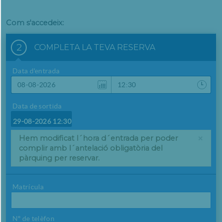
Com s'accedeix:
-template-tiquet-
2
COMPLETA LA TEVA RESERVA
Data d'entrada
Data de sortida
29-08-2026
12:30
×
Hem modificat l´hora d´entrada per poder
complir amb l´antelació obligatòria del
pàrquing per reservar.
Matrícula
Nº de telèfon