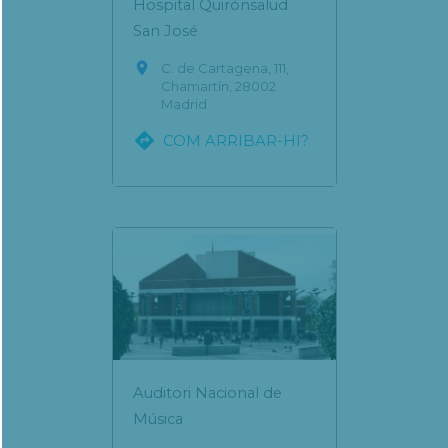
Hospital Quirónsalud
San José

C. de Cartagena, 111,
Chamartín, 28002
Madrid

COM ARRIBAR-HI?
Auditori Nacional de
Música