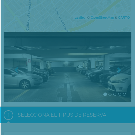
Leaflet
| ©
OpenStreetMap
©
CARTO
Previous
Nex
1
SELECCIONA EL TIPUS DE RESERVA