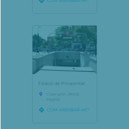

COM ARRIBAR-HI?
Estació de Prosperitat

Chamartín, 28002
Madrid

COM ARRIBAR-HI?