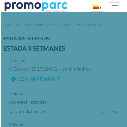
▾
Inici
/
Pàrquings a Madrid
/
Parking Hergón
/
Estada 3 setmanes
PARKING HERGÓN
ESTADA 3 SETMANES
Direcció
C/Zabaleta 25-27
, 28002,
Madrid
(Madrid)
COM ARRIBAR-HI?
Horaris
Accessos i sortides
Dilluns a diumenge
24 hores
Vehicle