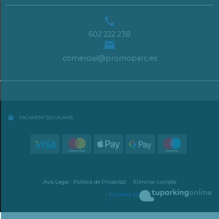

602 222 238

comercial@promoparc.es
lock
PAGAMENT SEGUR AMB:
Avís Legal
·
Política de Privacitat
·
·
Eliminar compte
| Powered by