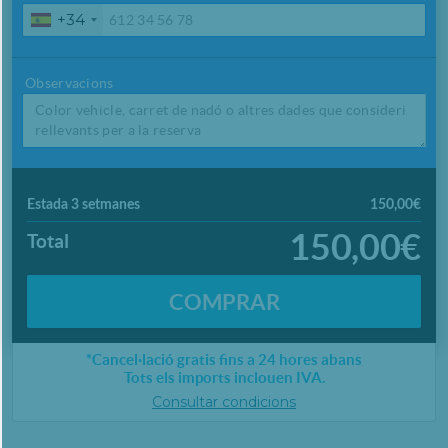
+34
Observacions
Estada 3 setmanes
150,00€
150,00€
Total
COMPRAR
*Cancel·lació gratis fins a 24 hores abans
Tots els imports inclouen IVA.
Consultar condicions