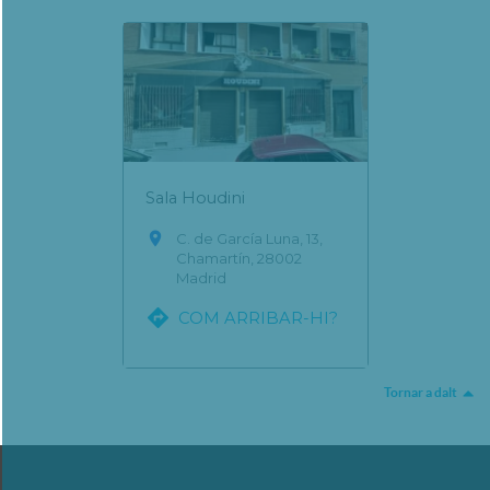
Sala Houdini

C. de García Luna, 13,
Chamartín, 28002
Madrid

COM ARRIBAR-HI?
Tornar a dalt