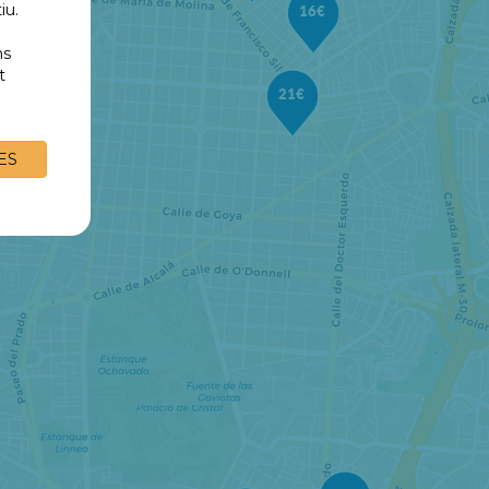
iu.
16€
ns
t
21€
ES