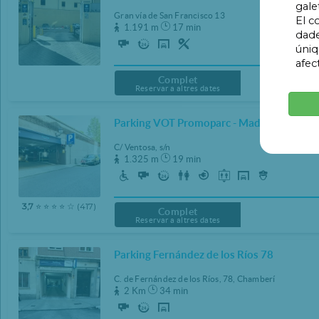
gale
Gran vía de San Francisco 13
16:30
16:30
El c
1.191 m
17 min
dade
17:00
17:00
úniq
afec
17:30
17:30
Complet
18:00
18:00
Reservar a altres dates
18:30
18:30
Parking VOT Promoparc - Madrid Central
19:00
19:00
C/ Ventosa, s/n
19:30
19:30
1.325 m
19 min
20:00
20:00
20:30
20:30
3,7
⭐ ⭐ ⭐ ⭐ ☆ (417)
Complet
21:00
21:00
Reservar a altres dates
21:30
21:30
Parking Fernández de los Ríos 78
22:00
22:00
C. de Fernández de los Ríos, 78, Chamberí
22:30
22:30
2 Km
34 min
23:00
23:00