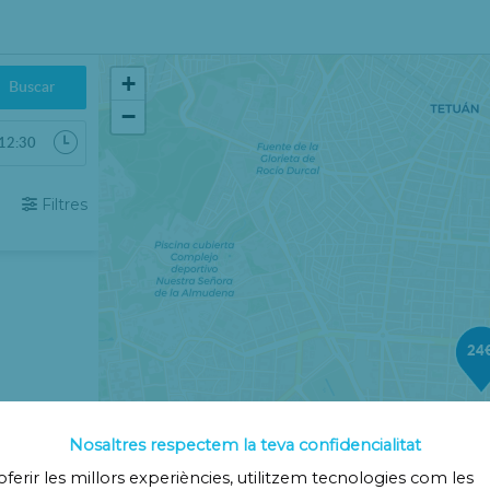
+
Buscar
−
6
Filtres
Ds
Dg
1
2
8
9
15
16
24
22
23
29
30
5
6
Nosaltres respectem la teva confidencialitat
18€
oferir les millors experiències, utilitzem tecnologies com les
Tancar