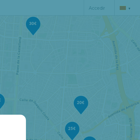
Accedir
▾
30€
€
20€
25€