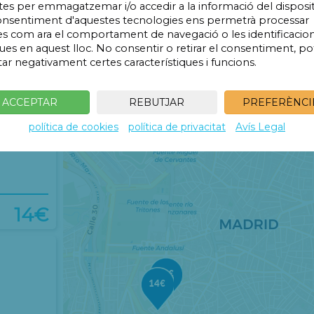
tes per emmagatzemar i/o accedir a la informació del disposit
onsentiment d'aquestes tecnologies ens permetrà processar
s com ara el comportament de navegació o les identificacio
ues en aquest lloc. No consentir o retirar el consentiment, po
tar negativament certes característiques i funcions.
14€
ACCEPTAR
REBUTJAR
PREFERÈNCI
política de cookies
política de privacitat
Avís Legal
14€
14€
14€