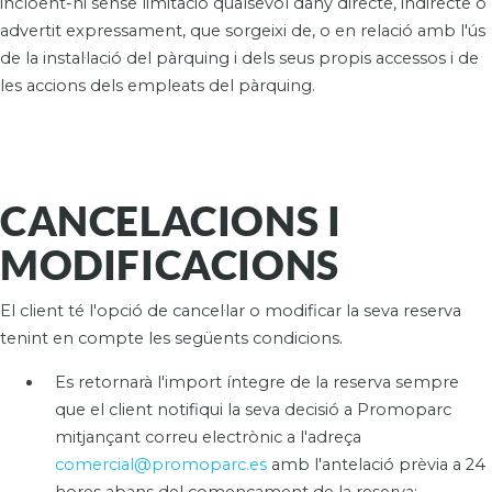
incloent-hi sense limitació qualsevol dany directe, indirecte o
advertit expressament, que sorgeixi de, o en relació amb l'ús
de la instal·lació del pàrquing i dels seus propis accessos i de
les accions dels empleats del pàrquing.
CANCELACIONS I
MODIFICACIONS
El client té l'opció de cancel·lar o modificar la seva reserva
tenint en compte les següents condicions.
Es retornarà l'import íntegre de la reserva sempre
que el client notifiqui la seva decisió a Promoparc
mitjançant correu electrònic a l'adreça
comercial@promoparc.es
amb l'antelació prèvia a 24
hores abans del començament de la reserva: