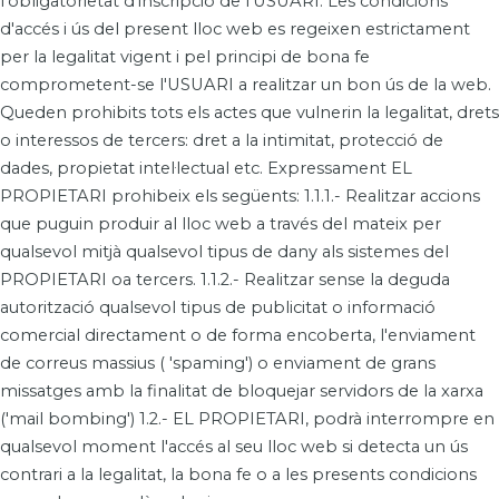
l'obligatorietat d'inscripció de l'USUARI. Les condicions
d'accés i ús del present lloc web es regeixen estrictament
per la legalitat vigent i pel principi de bona fe
comprometent-se l'USUARI a realitzar un bon ús de la web.
Queden prohibits tots els actes que vulnerin la legalitat, drets
o interessos de tercers: dret a la intimitat, protecció de
dades, propietat intel·lectual etc. Expressament EL
PROPIETARI prohibeix els següents: 1.1.1.- Realitzar accions
que puguin produir al lloc web a través del mateix per
qualsevol mitjà qualsevol tipus de dany als sistemes del
PROPIETARI oa tercers. 1.1.2.- Realitzar sense la deguda
autorització qualsevol tipus de publicitat o informació
comercial directament o de forma encoberta, l'enviament
de correus massius ( 'spaming') o enviament de grans
missatges amb la finalitat de bloquejar servidors de la xarxa
('mail bombing') 1.2.- EL PROPIETARI, podrà interrompre en
qualsevol moment l'accés al seu lloc web si detecta un ús
contrari a la legalitat, la bona fe o a les presents condicions