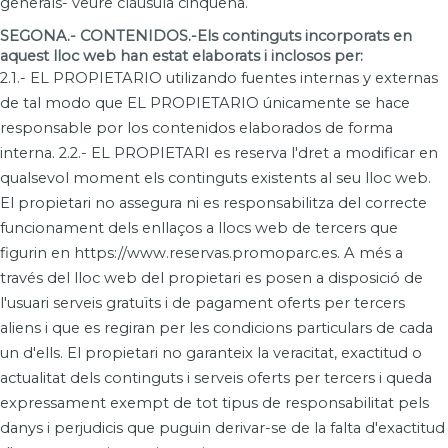
generals- veure clàusula cinquena.
SEGONA.- CONTENIDOS.-Els continguts incorporats en
aquest lloc web han estat elaborats i inclosos per:
2.1.- EL PROPIETARIO utilizando fuentes internas y externas
de tal modo que EL PROPIETARIO únicamente se hace
responsable por los contenidos elaborados de forma
interna. 2.2.- EL PROPIETARI es reserva l'dret a modificar en
qualsevol moment els continguts existents al seu lloc web.
El propietari no assegura ni es responsabilitza del correcte
funcionament dels enllaços a llocs web de tercers que
figurin en https://www.reservas.promoparc.es. A més a
través del lloc web del propietari es posen a disposició de
l'usuari serveis gratuïts i de pagament oferts per tercers
aliens i que es regiran per les condicions particulars de cada
un d'ells. El propietari no garanteix la veracitat, exactitud o
actualitat dels continguts i serveis oferts per tercers i queda
expressament exempt de tot tipus de responsabilitat pels
danys i perjudicis que puguin derivar-se de la falta d'exactitud