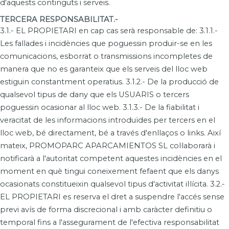
d'aquests continguts i serveis.
TERCERA RESPONSABILITAT.-
3.1.- EL PROPIETARI en cap cas serà responsable de: 3.1.1.-
Les fallades i incidències que poguessin produir-se en les
comunicacions, esborrat o transmissions incompletes de
manera que no es garanteix que els serveis del lloc web
estiguin constantment operatius. 3.1.2.- De la producció de
qualsevol tipus de dany que els USUARIS o tercers
poguessin ocasionar al lloc web. 3.1.3.- De la fiabilitat i
veracitat de les informacions introduïdes per tercers en el
lloc web, bé directament, bé a través d'enllaços o links. Així
mateix, PROMOPARC APARCAMIENTOS SL col·laborarà i
notificarà a l'autoritat competent aquestes incidències en el
moment en què tingui coneixement fefaent que els danys
ocasionats constitueixin qualsevol tipus d'activitat il·lícita. 3.2.-
EL PROPIETARI es reserva el dret a suspendre l'accés sense
previ avís de forma discrecional i amb caràcter definitiu o
temporal fins a l'assegurament de l'efectiva responsabilitat