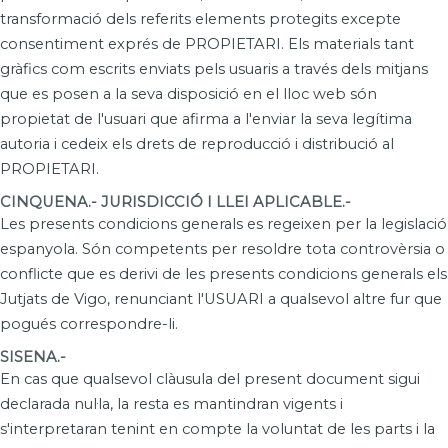
transformació dels referits elements protegits excepte
consentiment exprés de PROPIETARI. Els materials tant
gràfics com escrits enviats pels usuaris a través dels mitjans
que es posen a la seva disposició en el lloc web són
propietat de l'usuari que afirma a l'enviar la seva legítima
autoria i cedeix els drets de reproducció i distribució al
PROPIETARI.
CINQUENA.- JURISDICCIÓ I LLEI APLICABLE.-
Les presents condicions generals es regeixen per la legislació
espanyola. Són competents per resoldre tota controvèrsia o
conflicte que es derivi de les presents condicions generals els
Jutjats de Vigo, renunciant l'USUARI a qualsevol altre fur que
pogués correspondre-li.
SISENA.-
En cas que qualsevol clàusula del present document sigui
declarada nul·la, la resta es mantindran vigents i
s'interpretaran tenint en compte la voluntat de les parts i la