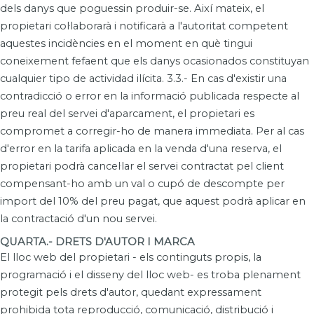
dels danys que poguessin produir-se. Així mateix, el
propietari col·laborarà i notificarà a l'autoritat competent
aquestes incidències en el moment en què tingui
coneixement fefaent que els danys ocasionados constituyan
cualquier tipo de actividad ilícita. 3.3.- En cas d'existir una
contradicció o error en la informació publicada respecte al
preu real del servei d'aparcament, el propietari es
compromet a corregir-ho de manera immediata. Per al cas
d'error en la tarifa aplicada en la venda d'una reserva, el
propietari podrà cancel·lar el servei contractat pel client
compensant-ho amb un val o cupó de descompte per
import del 10% del preu pagat, que aquest podrà aplicar en
la contractació d'un nou servei.
QUARTA.- DRETS D'AUTOR I MARCA
El lloc web del propietari - els continguts propis, la
programació i el disseny del lloc web- es troba plenament
protegit pels drets d'autor, quedant expressament
prohibida tota reproducció, comunicació, distribució i