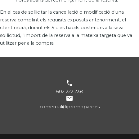
En el cas de sol·licitar la cancel·lació o modificació d'una
reserva complint els requisits exposats anteriorment, el
client rebrà, durant els 5 dies hàbils posteriors a la seva
sol·licitud, l'import de la reserva a la mateixa targeta que va
utilitzar per a la compra.

602 222 238

comercial@promoparc.es