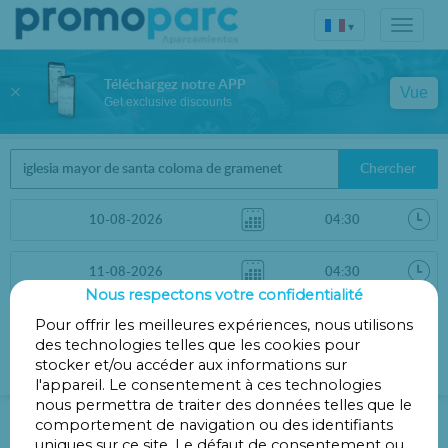
▾
Téléchargez notre APP
Vue
Get exclusive discounts
Chercher
Nous respectons votre confidentialité
Trier par
Pour offrir les meilleures expériences, nous utilisons
Filtres
des technologies telles que les cookies pour
Distance
stocker et/ou accéder aux informations sur
l'appareil. Le consentement à ces technologies
nous permettra de traiter des données telles que le
Parking à Église principale de Santa
comportement de navigation ou des identifiants
Coloma de Gramenet
uniques sur ce site. Le défaut de consentement ou