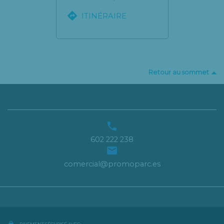

ITINÉRAIRE
Retour au sommet

602 222 238

comercial@promoparc.es