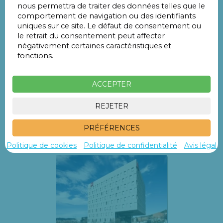
nous permettra de traiter des données telles que le
Parking Cubics Promoparc precio día:
dès 5€/jour.
comportement de navigation ou des identifiants
uniques sur ce site. Le défaut de consentement ou
Parking Cubics Promoparc
se trouve en
Av. Pallaresa s/n
,
le retrait du consentement peut affecter
à seulement 900 mètres de
Parc Can Zam,
en
Santa
négativement certaines caractéristiques et
Coloma de Gramenet.
fonctions.
IMPORTANT:
les voitures supérieures à
5 places
payent
au parking un spplément de
5€/jour
ACCEPTER
REJETER
PRÉFÉRENCES

Non loin
Politique de cookies
Politique de confidentialité
Avis légal