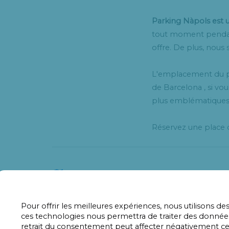
Parking Nàpols est u
tout moment pendant 
offre. De plus, nous
L'emplacement du pa
de Barcelona , si vou
plus emblématiques 
Réservez une place 

​
Non loin
Pour offrir les meilleures expériences, nous utilisons d
ces technologies nous permettra de traiter des données
retrait du consentement peut affecter négativement cert