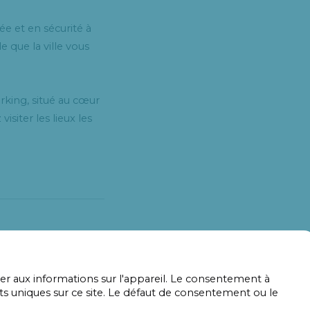
ée et en sécurité à
 que la ville vous
king, situé au cœur
siter les lieux les
der aux informations sur l'appareil. Le consentement à
s uniques sur ce site. Le défaut de consentement ou le