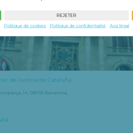
REJETER
Politique de cookies
Politique de confidentialité
Avis légal
ior de Justicia de Cataluña
Companys, 14, 08018 Barcelona,
VER