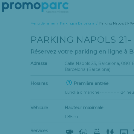
Menu démarrer
/
Parkings à Barcelona
/
Parking Napols 21- P
PARKING NAPOLS 21
Réservez votre parking en ligne à 
Adresse
Calle Nàpols 23, Barcelona
, 08018
Barcelona
(Barcelona)
Horaires
Première entrée
Lundi à dimanche
24 heu
Véhicule
Hauteur maximale
1.85 m
Services