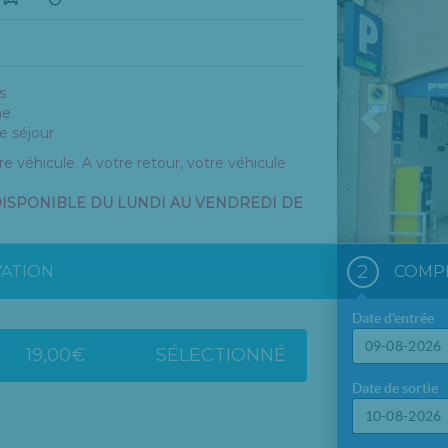
Previou
s
he
e séjour
e véhicule. A votre retour, votre véhicule
DISPONIBLE DU LUNDI AU VENDREDI DE
2
VATION
COMPL
Date d'entrée
19,00€
SÉLECTIONNÉ
Lun
Mar
Date de sortie
27
28
3
4