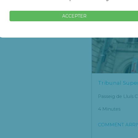
ACCEPTER
Tribunal Super
Passeig de Lluís 
4 Minutes
COMMENT ARRI