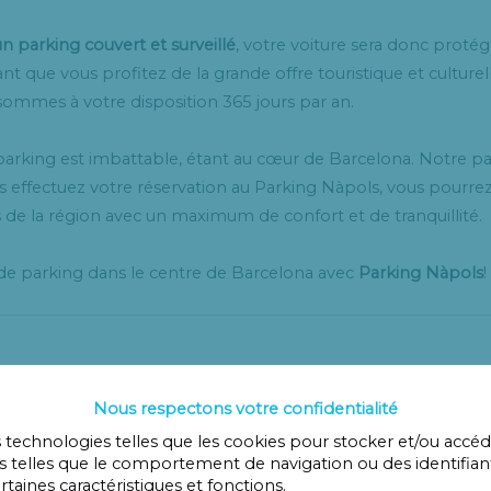
n parking couvert et surveillé
, votre voiture sera donc protég
que vous profitez de la grande offre touristique et culturelle
 sommes à votre disposition 365 jours par an.
rking est imbattable, étant au cœur de Barcelona. Notre par
s effectuez votre réservation au Parking Nàpols, vous pourrez vi
de la région avec un maximum de confort et de tranquillité.
de parking dans le centre de Barcelona avec
Parking Nàpols
!
Nous respectons votre confidentialité
es technologies telles que les cookies pour stocker et/ou accé
 telles que le comportement de navigation ou des identifiant
aines caractéristiques et fonctions.