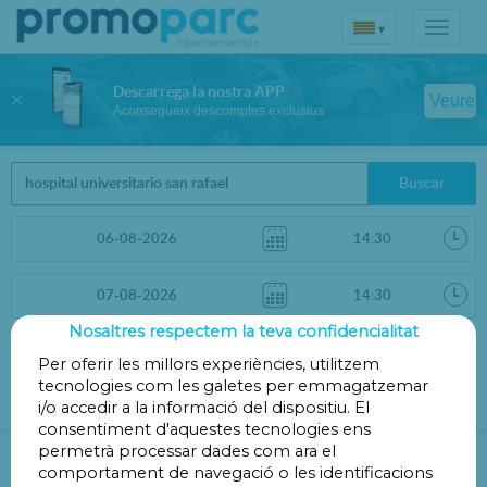
▾
Descarrega la nostra APP
Veure
Aconsegueix descomptes exclusius
Buscar
Nosaltres respectem la teva confidencialitat
Ordenar per
Filtres
Per oferir les millors experiències, utilitzem
tecnologies com les galetes per emmagatzemar
Distància
i/o accedir a la informació del dispositiu. El
consentiment d'aquestes tecnologies ens
Pàrquing Hospital Universitari San
permetrà processar dades com ara el
comportament de navegació o les identificacions
Rafael