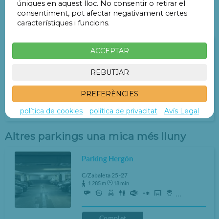
úniques en aquest lloc. No consentir o retirar el
consentiment, pot afectar negativament certes
característiques i funcions.
Pàrquings a menys de 1 Km
Parking Mundial
ACCEPTAR
Avda. Alberto Alcocer 11
REBUTJAR
873 m
12 min
PREFERÈNCIES
Complet
30€
política de cookies
política de privacitat
Avís Legal
Reservar a altres dates
Altres parkings una mica més lluny
Parking Hergón
C/Zabaleta 25-27
1.285 m
18 min
...
Complet