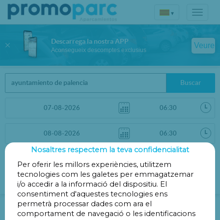
▾
Descarrega la nostra APP
Veure
Aconsegueix descomptes exclusius
Buscar
Nosaltres respectem la teva confidencialitat
Ordenar per
Filtres
Per oferir les millors experiències, utilitzem
tecnologies com les galetes per emmagatzemar
Distància
i/o accedir a la informació del dispositiu. El
consentiment d'aquestes tecnologies ens
Parking Ajuntament de Palència
permetrà processar dades com ara el
comportament de navegació o les identificacions