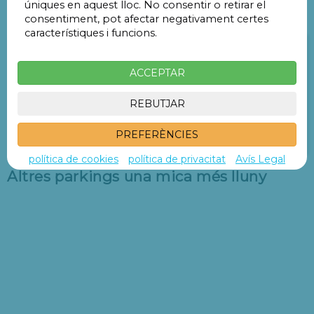
úniques en aquest lloc. No consentir o retirar el
Pàrquings a menys de 1 Km
consentiment, pot afectar negativament certes
característiques i funcions.
Parking Jardinillos - Estación tren
Palencia
ACCEPTAR
Calle Estación del Norte 10
615 m
9 min
REBUTJAR
PREFERÈNCIES
1,
€
Reservar
60
política de cookies
política de privacitat
Avís Legal
Altres parkings una mica més lluny