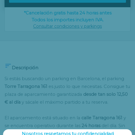
*Cancelación gratis hasta 24 horas antes
Todos los importes incluyen IVA.
Consultar condiciones y parkings

Descripción
Si estás buscando un parking en Barcelona, el parking
Torre Tarragona 161
es justo lo que necesitas. Consigue tu
plaza de aparcamiento garantizada
desde tan solo 12,50
€ al día
y sácale el máximo partido a tu reserva.
El aparcamiento está situado en la
calle Tarragona 161
y
se encuentra operativo durante las
24 horas
del día. Sin
embargo, esto no es todo, ya que ofrece distintos
Nosotros respetamos tu confidencialidad