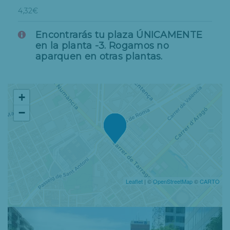
4,32€
Encontrarás tu plaza ÚNICAMENTE
en la planta -3. Rogamos no
aparquen en otras plantas.
+
−
Leaflet
| ©
OpenStreetMap
©
CARTO
Previous
Nex