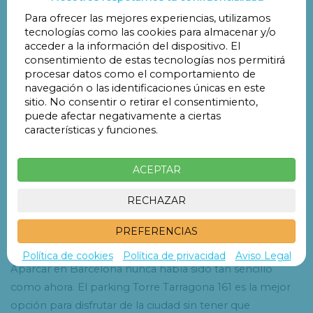
servicios como
lavado
o
guiado de plazas
para garantizar
Para ofrecer las mejores experiencias, utilizamos
tecnologías como las cookies para almacenar y/o
tu máxima comodidad. Además, dispone de
cámaras de
acceder a la información del dispositivo. El
seguridad
y
personal de vigilancia
para asegurar la
consentimiento de estas tecnologías nos permitirá
protección de tu vehículo.
procesar datos como el comportamiento de
navegación o las identificaciones únicas en este
sitio. No consentir o retirar el consentimiento,
En las proximidades del parking se localizan
puede afectar negativamente a ciertas
importantes puntos de interés de Barcelona. Está a tan
características y funciones.
solo 4 minutos a pie del
Parque Joan Miró
y a 6 minutos
de la
Plaza de España
. También se encuentra a 6
ACEPTAR
minutos andando la
Estación de Sants de Barcelona
. Por
otra parte, en 10 minutos caminando puedes llegar a la
RECHAZAR
Fira Internacional de Barcelona
. Además, a 14 minutos a
PREFERENCIAS
pie se ubica la emblemática
Fuente Mágica de Montjuïc
.
Política de cookies
Política de privacidad
Aviso Legal
Aparcar en Barcelona nunca había sido tan sencillo
como ahora. El parking Torre Tarragona 161 es la mejor
opción para disfrutar de la ciudad sin tener que