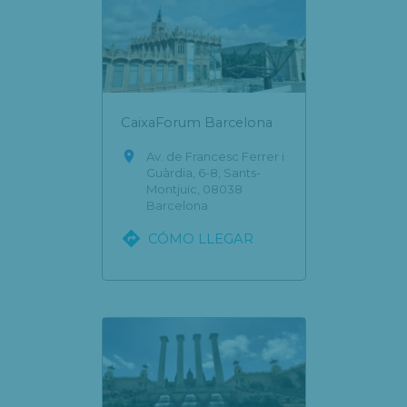
CaixaForum Barcelona

Av. de Francesc Ferrer i
Guàrdia, 6-8, Sants-
Montjuïc, 08038
Barcelona

CÓMO LLEGAR