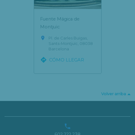
Fuente Mágica de
Montjuïc

Pl. de Carles Buïgas,
Sants-Montjuïc, 08038
Barcelona

CÓMO LLEGAR
Volver arriba

602 222 238