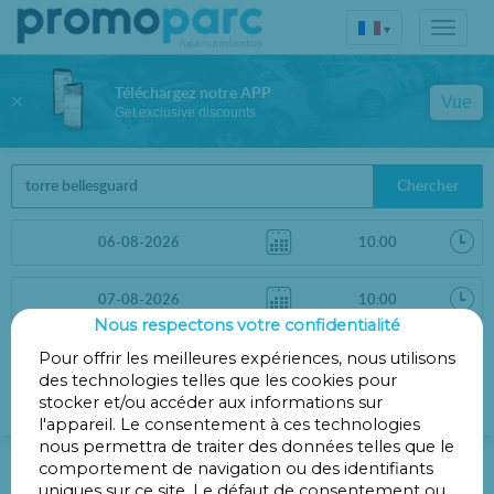
▾
Téléchargez notre APP
Vue
Get exclusive discounts
Chercher
Nous respectons votre confidentialité
Trier par
Pour offrir les meilleures expériences, nous utilisons
Filtres
des technologies telles que les cookies pour
Distance
stocker et/ou accéder aux informations sur
l'appareil. Le consentement à ces technologies
nous permettra de traiter des données telles que le
Parking Torre Bellesguard
comportement de navigation ou des identifiants
uniques sur ce site. Le défaut de consentement ou