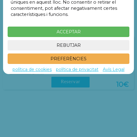
úniques en aquest lloc. No consentir o retirar el
Pàrquings a menys de 1 Km
consentiment, pot afectar negativament certes
característiques i funcions.
No hi ha pàrquings a menys d'1 Km
Altres parkings una mica més lluny
ACCEPTAR
Parking Plaza Zuco
REBUTJAR
Plaza Zuco S/N
PREFERÈNCIES
1.752 m
25 min
política de cookies
política de privacitat
Avís Legal
Reservar
10€