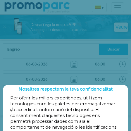
▾
Descarrega la nostra APP
Veure
Aconsegueix descomptes exclusius
Buscar
Nosaltres respectem la teva confidencialitat
Ordenar per
Filtres
Per oferir les millors experiències, utilitzem
tecnologies com les galetes per emmagatzemar
Distància
i/o accedir a la informació del dispositiu. El
consentiment d'aquestes tecnologies ens
Parkings a Sama de Langreo
permetrà processar dades com ara el
comportament de navegació o les identificacions