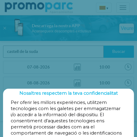
▾
Descarrega la nostra APP
Veure
Aconsegueix descomptes exclusius
Buscar
Nosaltres respectem la teva confidencialitat
Ordenar per
Filtres
Per oferir les millors experiències, utilitzem
tecnologies com les galetes per emmagatzemar
Distància
i/o accedir a la informació del dispositiu. El
consentiment d'aquestes tecnologies ens
Parking a Castell de la Suda
permetrà processar dades com ara el
comportament de navegació o les identificacions