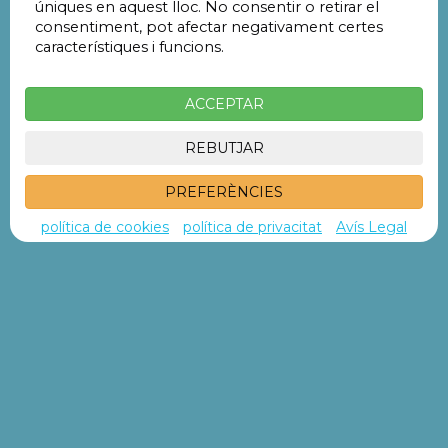
úniques en aquest lloc. No consentir o retirar el
consentiment, pot afectar negativament certes
La cerca no ha produït resultats
característiques i funcions.
ACCEPTAR
REBUTJAR
PREFERÈNCIES
política de cookies
política de privacitat
Avís Legal