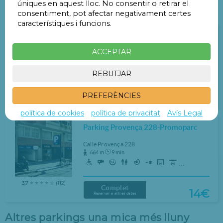
úniques en aquest lloc. No consentir o retirar el
Pàrquings a menys de 1 Km
consentiment, pot afectar negativament certes
característiques i funcions.
Parking Balmes 89 - Promoparc
ACCEPTAR
Carrer de Balmes 89
458 m
7 min
REBUTJAR
PREFERÈNCIES
Complet
16€
Reservar a altres dates
política de cookies
política de privacitat
Avís Legal
Parking Provença 228-Promoparc
Calle Provença 228
664 m
9 min
...
3,7
⭐ ⭐ ⭐ ⭐ ☆ (112)
Complet
14€
Reservar a altres dates
Altres parkings una mica més lluny