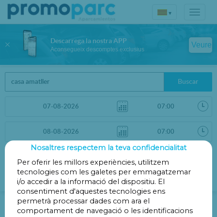
▾
Descarrega la nostra APP
Veure
Aconsegueix descomptes exclusius
Buscar
Nosaltres respectem la teva confidencialitat
Ordenar per
Filtres
Per oferir les millors experiències, utilitzem
tecnologies com les galetes per emmagatzemar
Distància
i/o accedir a la informació del dispositiu. El
consentiment d'aquestes tecnologies ens
Pàrquings en Barcelona
permetrà processar dades com ara el
comportament de navegació o les identificacions