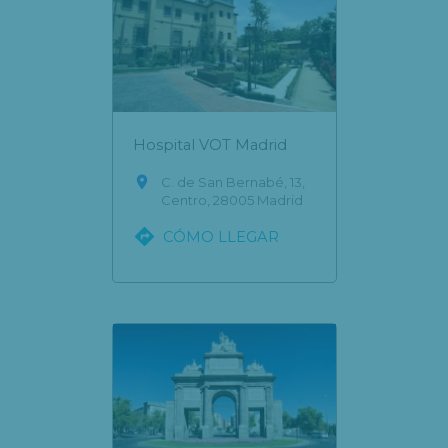
Hospital VOT Madrid

C. de San Bernabé, 13,
Centro, 28005 Madrid

CÓMO LLEGAR