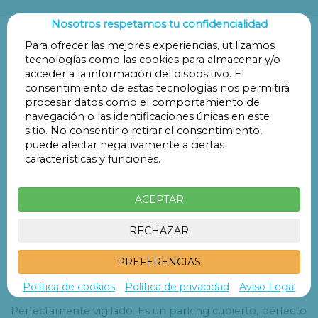
Nosotros respetamos tu confidencialidad
Para ofrecer las mejores experiencias, utilizamos
tecnologías como las cookies para almacenar y/o

acceder a la información del dispositivo. El
Descripción
consentimiento de estas tecnologías nos permitirá
procesar datos como el comportamiento de
Un parking Promoparc que está ubicado en la calle
navegación o las identificaciones únicas en este
Ventosa de Madrid, encontrándose a tan sólo dos
sitio. No consentir o retirar el consentimiento,
minutos del Hospital Vot San Francisco de Asís. Reserva
puede afectar negativamente a ciertas
características y funciones.
ya tu plaza de parking a partir de 20,5€.
Este parking en el centro de Madrid está dentro del área
ACEPTAR
de Madrid Central.Es un aparcamiento autorizado y
conectado con el ayuntamiento, por lo que podrás
RECHAZAR
acceder a Madrid Central y aparcar en nuestro parking si
PREFERENCIAS
cuentas con distintivo medioambiental, sin temor a ser
sancionado.
Política de cookies
Política de privacidad
Aviso Legal
Perfectamente vigilado. Es un parking cubierto, perfecto