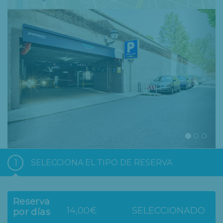
Previous
Nex
1
SELECCIONA EL TIPO DE RESERVA
Reserva
14,00€
SELECCIONADO
por días