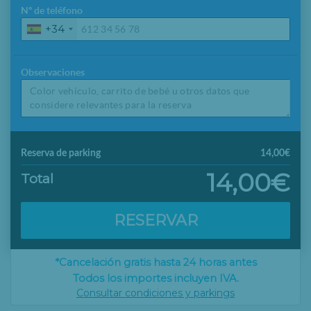
Nº de teléfono
+34
Observaciones
Reserva de parking
14,00€
14,00€
Total
RESERVAR
*Cancelación gratis hasta 24 horas antes
Todos los importes incluyen IVA.
Consultar condiciones y parkings