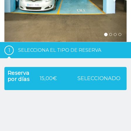
1
SELECCIONA EL TIPO DE RESERVA
Reserva
15,00€
SELECCIONADO
por días