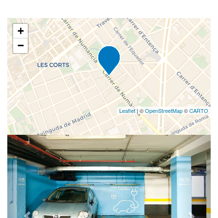
+
−
Leaflet
| ©
OpenStreetMap
©
CARTO
Previous
Nex