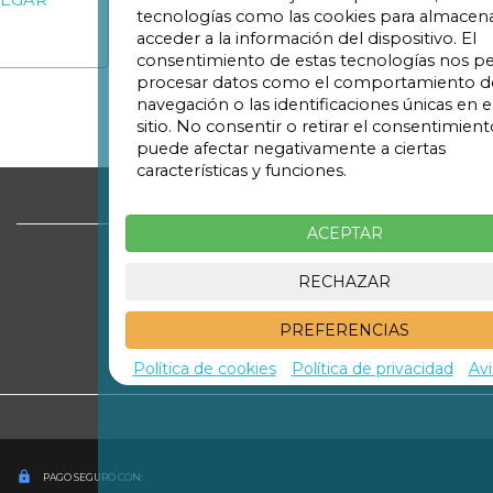
tecnologías como las cookies para almacena
LLEGAR
acceder a la información del dispositivo. El
consentimiento de estas tecnologías nos pe
procesar datos como el comportamiento d
navegación o las identificaciones únicas en e
sitio. No consentir o retirar el consentimient
Volver arriba
puede afectar negativamente a ciertas
características y funciones.
ACEPTAR

RECHAZAR
602 222 238

PREFERENCIAS
comercial@promoparc.es
Política de cookies
Política de privacidad
Avi
lock
PAGO SEGURO CON: