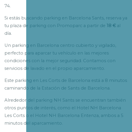
74.
Si estás buscando parking en Barcelona Sants, reserva ya
tu plaza de parking con Promoparc a partir de
18 €
al
día.
Un parking en Barcelona centro cubierto y vigilado,
perfecto para aparcar tu vehículo en las mejores
condiciones con la mejor seguridad. Contamos con
servicios de lavado en el propio aparcamiento.
Este parking en Les Corts de Barcelona está a 8 minutos
caminando de la Estación de Sants de Barcelona.
Alrededor del parking NH Sants se encuentran también
otros puntos de interés, como el Hotel NH Barcelona
Les Corts o el Hotel NH Barcelona Entenza, ambos a 5
minutos del aparcamiento.