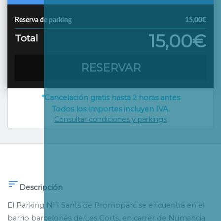
Reserva de parking
15,00€
15,00€
Total
RESERVAR
*Cancelación gratis hasta 2 horas antes
Todos los importes incluyen IVA.
Consultar condiciones y parkings

Descripción
El Parking NH Sants de Promoparc se encuentra en el
barrio barcelonés de Les Corts, en carrer de Numancia