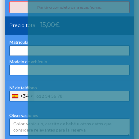
Parking completo para estas fechas.
15,00€
Precio total:
Matrícula
Modelo de vehículo
Nº de teléfono
+34
Observaciones