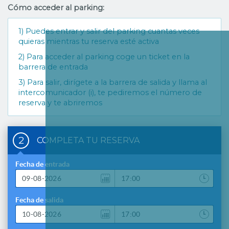
Cómo acceder al parking:
1) Puedes entrar y salir del parking cuantas veces
quieras mientras tu reserva esté activa
2) Para acceder al parking coge un ticket en la
barrera de entrada
3) Para salir, dirígete a la barrera de salida y llama al
intercomunicador (i), te pediremos el número de
reserva y te abriremos
2
COMPLETA TU RESERVA
Fecha de entrada
Fecha de salida