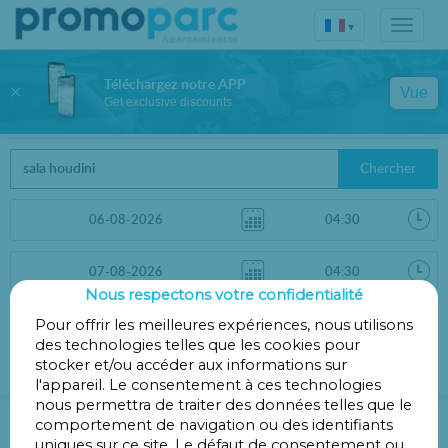
▾
Téléchargez notre APP
Vue
Get exclusive discounts
Chercher
Nous respectons votre confidentialité
Trier par
Pour offrir les meilleures expériences, nous utilisons
Filtres
des technologies telles que les cookies pour
Distance
stocker et/ou accéder aux informations sur
l'appareil. Le consentement à ces technologies
nous permettra de traiter des données telles que le
Parking Salle Houdini
comportement de navigation ou des identifiants
uniques sur ce site. Le défaut de consentement ou