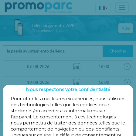
▾
Téléchargez notre APP
Vue
Get exclusive discounts
Chercher
Nous respectons votre confidentialité
Trier par
Pour offrir les meilleures expériences, nous utilisons
Filtres
des technologies telles que les cookies pour
Distance
stocker et/ou accéder aux informations sur
l'appareil. Le consentement à ces technologies
nous permettra de traiter des données telles que le
Parking à La Paeria – Mairie de
comportement de navigation ou des identifiants
Lleida
uniques sur ce site. Le défaut de consentement ou