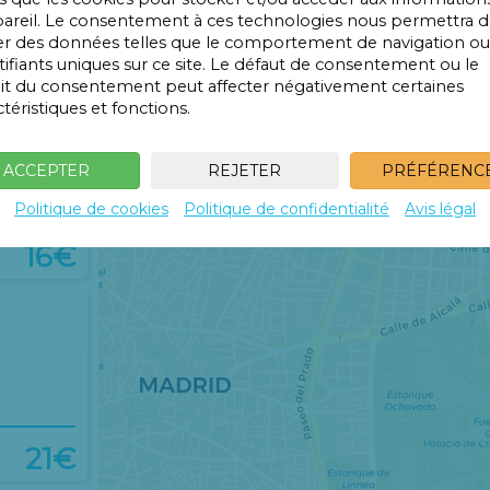
18€
pareil. Le consentement à ces technologies nous permettra 
ter des données telles que le comportement de navigation ou
25€
tifiants uniques sur ce site. Le défaut de consentement ou le
ait du consentement peut affecter négativement certaines
ctéristiques et fonctions.
ACCEPTER
REJETER
PRÉFÉRENC
Politique de cookies
Politique de confidentialité
Avis légal
16€
21€
14€
14€