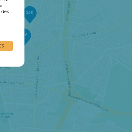
de
 des
16€
21€
ES