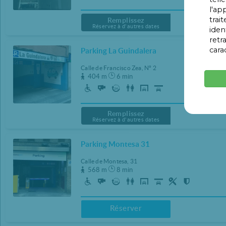
l'ap
23:30
23:30
trai
Remplissez
Réservez à d'autres dates
iden
CLEAR
CLEAR
retr
cara
Parking La Guindalera
Calle de Francisco Zea, Nº 2
404 m
6 min
Remplissez
Réservez à d'autres dates
Parking Montesa 31
Calle de Montesa, 31
568 m
8 min
Réserver