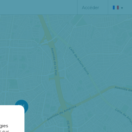
Accéder
▾
20€
gies
25€
s sur