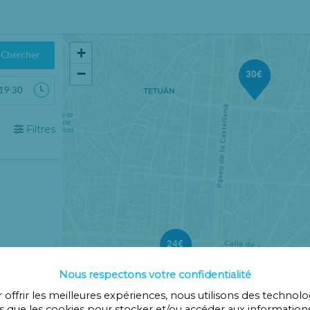
+
Chercher
−
30€
6
Filtres
Sab
Dom
1
2
8
9
15
16
22
23
29
30
24€
5
6
Nous respectons votre confidentialité
 offrir les meilleures expériences, nous utilisons des technolo
Cerrar
es que les cookies pour stocker et/ou accéder aux information