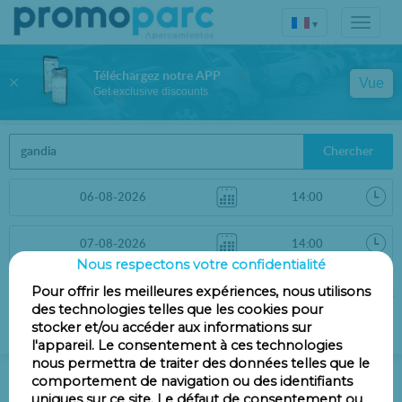
▾
Téléchargez notre APP
Vue
Get exclusive discounts
Chercher
Nous respectons votre confidentialité
Trier par
Pour offrir les meilleures expériences, nous utilisons
Filtres
des technologies telles que les cookies pour
Distance
stocker et/ou accéder aux informations sur
l'appareil. Le consentement à ces technologies
nous permettra de traiter des données telles que le
Parkings à Gandía
comportement de navigation ou des identifiants
uniques sur ce site. Le défaut de consentement ou