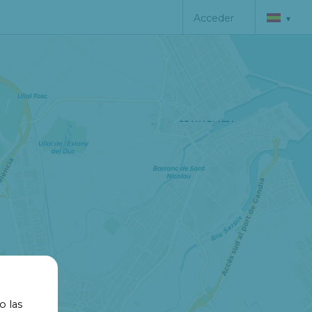
Acceder
▾
o las