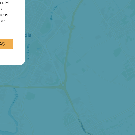
o. El
s
10€
icas
tar
AS