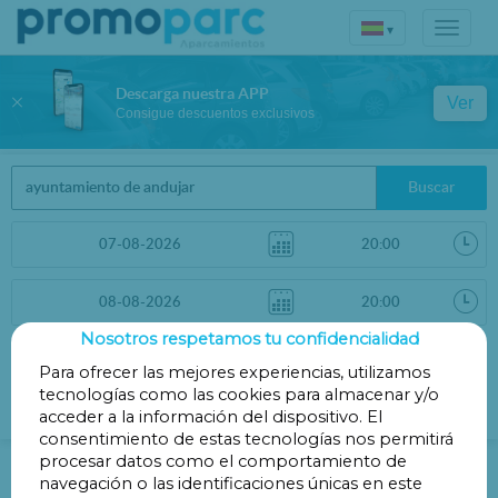
▾
Descarga nuestra APP
Ver
Consigue descuentos exclusivos
Buscar
Nosotros respetamos tu confidencialidad
Ordenar por
Filtros
Para ofrecer las mejores experiencias, utilizamos
tecnologías como las cookies para almacenar y/o
Distancia
acceder a la información del dispositivo. El
consentimiento de estas tecnologías nos permitirá
Parkings en Andújar
procesar datos como el comportamiento de
navegación o las identificaciones únicas en este