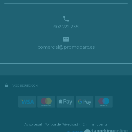

602 222 238

comercial@promoparc.es
lock
PAGO SEGURO CON:
Aviso Legal
·
Política de Privacidad
·
·
Eliminar cuenta