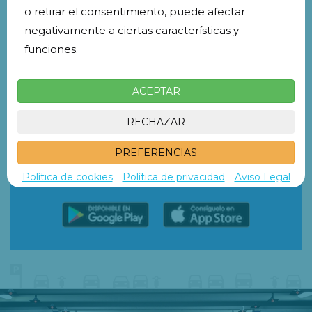
o retirar el consentimiento, puede afectar
negativamente a ciertas características y
funciones.
ACEPTAR
¡DESCÁRGATE LA APP!
RECHAZAR
Reserva tu plaza con múltiples ventajas y
PREFERENCIAS
benefíciate de descuentos exclusivos.
Política de cookies
Política de privacidad
Aviso Legal